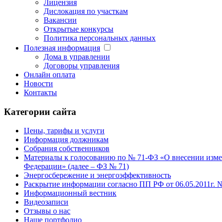
Лицензия
Дислокация по участкам
Вакансии
Открытые конкурсы
Политика персональных данных
Полезная информация
Дома в управлении
Договоры управления
Онлайн оплата
Новости
Контакты
Категории сайта
Цены, тарифы и услуги
Информация должникам
Собрания собственников
Материалы к голосованию по № 71-ФЗ «О внесении измен
Федерации» (далее – ФЗ № 71)
Энергосбережение и энергоэффективность
Раскрытие информации согласно ПП РФ от 06.05.2011г. 
Информационный вестник
Видеозаписи
Отзывы о нас
Наше портфолио