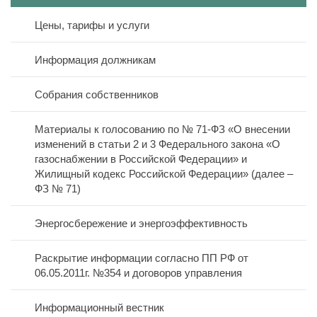
Цены, тарифы и услуги
Полезная информация
Реквизиты
Информация должникам
Онлайн оплата
Дома в управлении
Режим работы
Собрания собственников
Новости
Договоры управления
Схема проезда
Материалы к голосованию по № 71-ФЗ «О внесении
Контакты
изменений в статьи 2 и 3 Федерального закона «О
Лицензия
газоснабжении в Российской Федерации» и
Жилищный кодекс Российской Федерации» (далее –
Дислокация по участкам
ФЗ № 71)
Вакансии
Энергосбережение и энергоэффективность
Открытые конкурсы
Раскрытие информации согласно ПП РФ от
06.05.2011г. №354 и договоров управления
Политика персональных данных
Информационный вестник