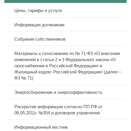
Цены, тарифы и услуги
Полезная информация
Реквизиты
Информация должникам
Онлайн оплата
Дома в управлении
Режим работы
Собрания собственников
Новости
Договоры управления
Схема проезда
Материалы к голосованию по № 71-ФЗ «О внесении
Контакты
изменений в статьи 2 и 3 Федерального закона «О
Лицензия
газоснабжении в Российской Федерации» и
Жилищный кодекс Российской Федерации» (далее –
Дислокация по участкам
ФЗ № 71)
Вакансии
Энергосбережение и энергоэффективность
Открытые конкурсы
Раскрытие информации согласно ПП РФ от
06.05.2011г. №354 и договоров управления
Политика персональных данных
Информационный вестник