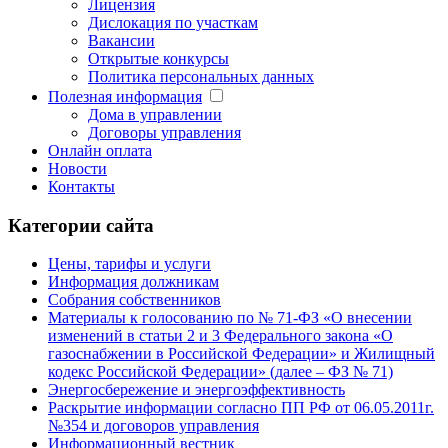
Лицензия
Дислокация по участкам
Вакансии
Открытые конкурсы
Политика персональных данных
Полезная информация
Дома в управлении
Договоры управления
Онлайн оплата
Новости
Контакты
Категории сайта
Цены, тарифы и услуги
Информация должникам
Собрания собственников
Материалы к голосованию по № 71-ФЗ «О внесении
изменений в статьи 2 и 3 Федерального закона «О
газоснабжении в Российской Федерации» и Жилищный
кодекс Российской Федерации» (далее – ФЗ № 71)
Энергосбережение и энергоэффективность
Раскрытие информации согласно ПП РФ от 06.05.2011г.
№354 и договоров управления
Информационный вестник